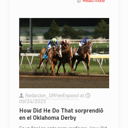
Read more
Redaccion_DRFenEspanol
at
09/24/2023
How Did He Do That sorprendió
en el Oklahoma Derby