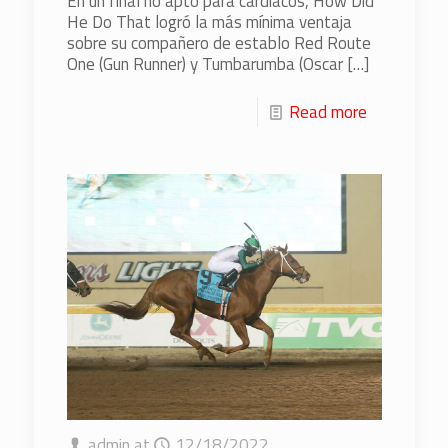
En un final no apto para cardíacos, How Did
He Do That logró la más mínima ventaja
sobre su compañero de establo Red Route
One (Gun Runner) y Tumbarumba (Oscar
[…]
Read more
admin
at
12/18/2022