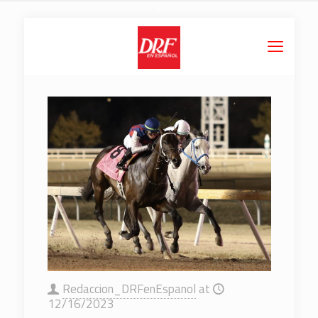
Redaccion_DRFenEspanol
at
12/16/2023