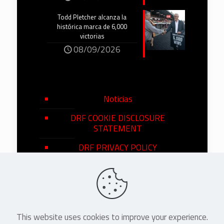
Todd Pletcher alcanza la
histórica marca de 6,000
victorias
08/09/2026
Noticias
DRF COOKIE DISCLOSURE
STATEMENT
DRF PRIVACY POLICY
This website uses cookies to improve your experience.
©
2026
DRF en Español. All Rights