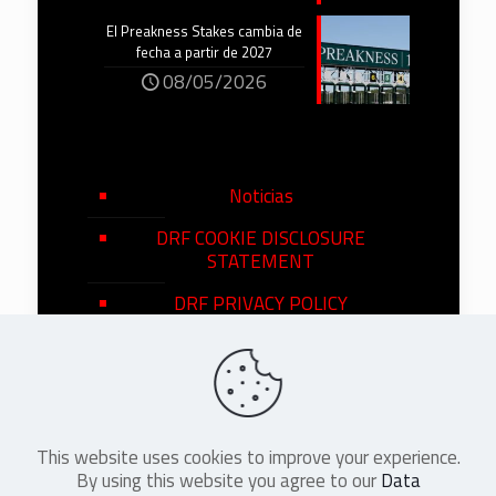
El Preakness Stakes cambia de
fecha a partir de 2027
08/05/2026
Noticias
DRF COOKIE DISCLOSURE
STATEMENT
DRF PRIVACY POLICY
This website uses cookies to improve your experience.
©
2026
DRF en Español. All Rights
By using this website you agree to our
Data
Reserved