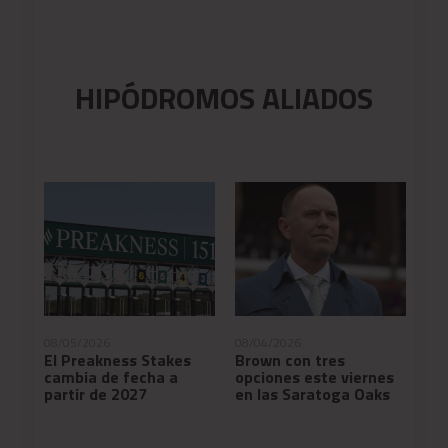
HIPÓDROMOS ALIADOS
08/05/2026
08/04/2026
08/
to
El Preakness Stakes
Brown con tres
Ch
cambia de fecha a
opciones este viernes
lan
partir de 2027
en las Saratoga Oaks
ca
tr