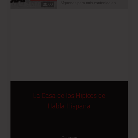
Síguenos para más contenido en
00:00
https://www.drfenespanol.com/
https://twitter.com/DRFenEspanol
https://www.instagram.com/drfenespa
nol/
https://www.facebook.com/drfenespan
ol #DRFenEspanol “La casa de los
hípicos de habla hispana”
DISCLAIMER: Los moderadores de
este espacio no se hacen
responsables de las opiniones y/o
comentarios expresados por los
participantes del chat
La Casa de los Hípicos de
Habla Hispana
Buscar