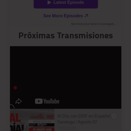
Próximas Transmisiones
Al Día con DRF en Español /
Saratoga / Agosto 07
7/31/2026