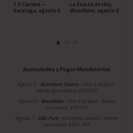
i,
1 X Carrera –
La Exacta de Hoy,
El
Saratoga, agosto 6
Woodbine, agosto 6
De
Acumulados y Pagos Mandatorios
Agosto 5 -
Assiniboia Downs
- Pick 4 Jackpot -
Monto garantizado $50,000
Agosto 6 -
Woodbine
- Pick 6 Jackpot - Monto
acumulado $19,147
Agosto 7 -
Ellis Park
- Octafecta Jackpot - Monto
acumulado $301,359