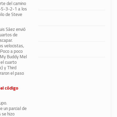
rte del camino
-5-3-2-1 a los
pilo de Steve
.
uis Sáez envió
cuartos de
scapar.
os velocistas,
. Poco a poco
n My Buddy Mel
 el cuarto
) y Third
eraron el paso
 el código
upo.
e un parcial de
 se hizo