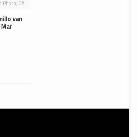
it Photo, CA
millo van
l Mar