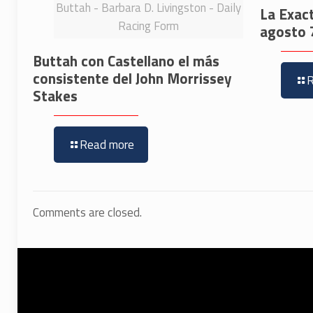
Buttah - Barbara D. Livingston - Daily
La Exac
Racing Form
agosto 
Buttah con Castellano el más
consistente del John Morrissey
Stakes
Read more
Comments are closed.