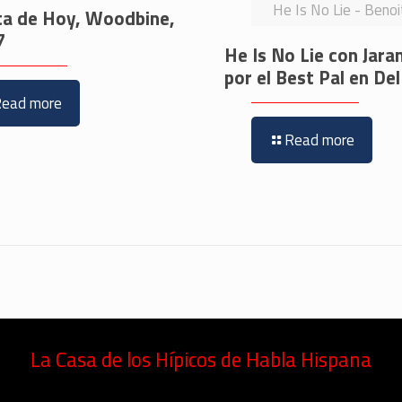
He Is No Lie - Beno
ta de Hoy, Woodbine,
7
He Is No Lie con Jara
por el Best Pal en De
Read more
Read more
La Casa de los Hípicos de Habla Hispana