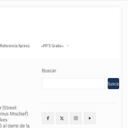
 Referencia Xpress
«PP’S Gratis»
Buscar
Buscar
r (Street
imus Mischief)
akes
al cierre de la