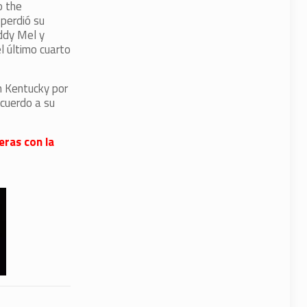
o the
perdió su
uddy Mel y
l último cuarto
n Kentucky por
cuerdo a su
eras con la