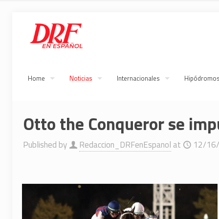
Home
Noticias
Internacionales
Hipódromo
Otto the Conqueror se imp
Published by
Redaccion_DRFenEspanol
at
12/16