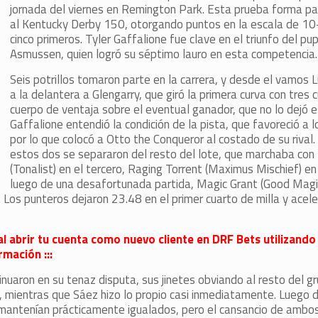
jornada del viernes en Remington Park. Esta prueba forma pa
al Kentucky Derby 150, otorgando puntos en la escala de 10
cinco primeros. Tyler Gaffalione fue clave en el triunfo del pu
Asmussen, quien logró su séptimo lauro en esta competencia
Seis potrillos tomaron parte en la carrera, y desde el vamos L
a la delantera a Glengarry, que giró la primera curva con tres 
cuerpo de ventaja sobre el eventual ganador, que no lo dejó e
Gaffalione entendió la condición de la pista, que favoreció a l
por lo que colocó a Otto the Conqueror al costado de su rival
estos dos se separaron del resto del lote, que marchaba co
(Tonalist) en el tercero, Raging Torrent (Maximus Mischief) en
luego de una desafortunada partida, Magic Grant (Good Magic
. Los punteros dejaron 23.48 en el primer cuarto de milla y acel
al abrir tu cuenta como nuevo cliente en DRF Bets utilizando
mación :::
nuaron en su tenaz disputa, sus jinetes obviando al resto del gr
, mientras que Sáez hizo lo propio casi inmediatamente. Luego d
 mantenían prácticamente igualados, pero el cansancio de ambos