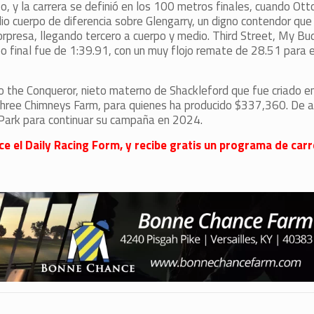
unfo, y la carrera se definió en los 100 metros finales, cuando Ott
o cuerpo de diferencia sobre Glengarry, un digno contendor que 
sorpresa, llegando tercero a cuerpo y medio. Third Street, My B
o final fue de 1:39.91, con un muy flojo remate de 28.51 para e
to the Conqueror, nieto materno de Shackleford que fue criado e
Three Chimneys Farm, para quienes ha producido $337,360. De a
Park para continuar su campaña en 2024.
ece el Daily Racing Form, y recibe gratis un programa de carr