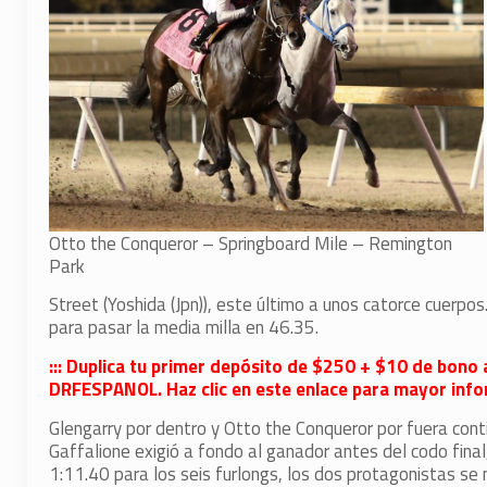
Otto the Conqueror – Springboard Mile – Remington
Park
Street (Yoshida (Jpn)), este último a unos catorce cuerpos
para pasar la media milla en 46.35.
::: Duplica tu primer depósito de $250 + $10 de bono 
DRFESPANOL. Haz clic en este enlace para mayor infor
Glengarry por dentro y Otto the Conqueror por fuera conti
Gaffalione exigió a fondo al ganador antes del codo final
1:11.40 para los seis furlongs, los dos protagonistas se