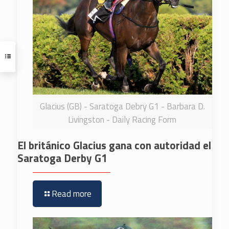
Glacius (GB) - Saratoga Debry G1 - Barbara D.
Livingston - Daily Racing Form
El británico Glacius gana con autoridad el
Saratoga Derby G1
Read more