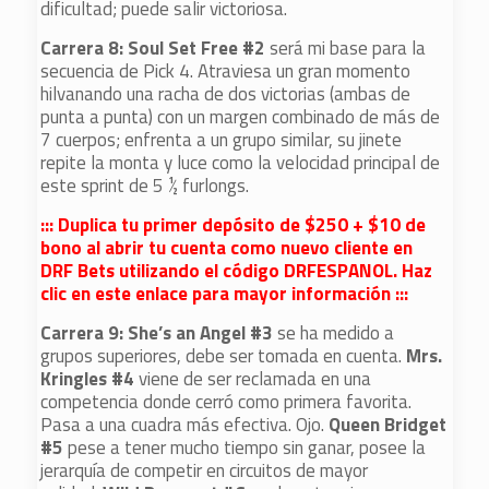
dificultad; puede salir victoriosa.
Carrera 8: Soul Set Free #2
será mi base para la
secuencia de Pick 4. Atraviesa un gran momento
hilvanando una racha de dos victorias (ambas de
punta a punta) con un margen combinado de más de
7 cuerpos; enfrenta a un grupo similar, su jinete
repite la monta y luce como la velocidad principal de
este sprint de 5 ½ furlongs.
::: Duplica tu primer depósito de $250 + $10 de
bono al abrir tu cuenta como nuevo cliente en
DRF Bets utilizando el código DRFESPANOL. Haz
clic en este enlace para mayor información :::
Carrera 9: She’s an Angel #3
se ha medido a
grupos superiores, debe ser tomada en cuenta.
Mrs.
Kringles #4
viene de ser reclamada en una
competencia donde cerró como primera favorita.
Pasa a una cuadra más efectiva. Ojo.
Queen Bridget
#5
pese a tener mucho tiempo sin ganar, posee la
jerarquía de competir en circuitos de mayor