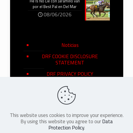
He Is No Lie con Jaramillo van
por el Best Pal en Del Mar
08/06/2026
Noticias
DRF COOKIE DISCLOSURE
STATEMENT
DRF PRIVACY POLICY
This website uses cookies to improve your experience.
©
2026
DRF en Español. All Rights
By using this website you agree to our
Data
Reserved
Protection Policy
.