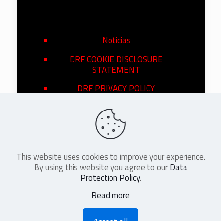
Noticias
DRF COOKIE DISCLOSURE
STATEMENT
DRF PRIVACY POLICY
This website uses cookies to improve your experience.
©
2026
DRF en Español. All Rights
By using this website you agree to our
Data
Reserved
Protection Policy
.
Read more