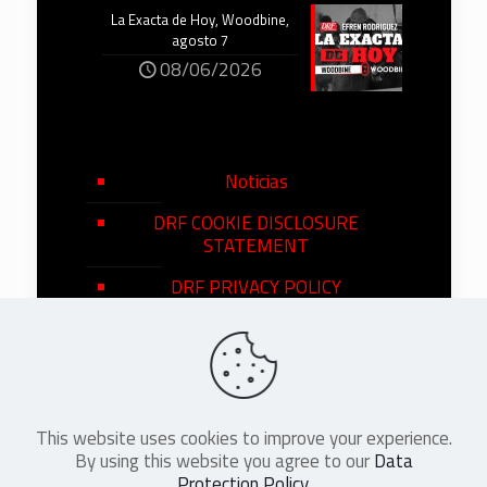
La Exacta de Hoy, Woodbine,
agosto 7
08/06/2026
Noticias
DRF COOKIE DISCLOSURE
STATEMENT
DRF PRIVACY POLICY
This website uses cookies to improve your experience.
©
2026
DRF en Español. All Rights
By using this website you agree to our
Data
Reserved
Protection Policy
.