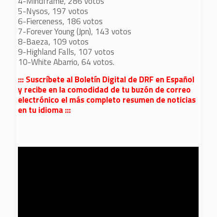
4-Mindframe, 286 votos
5-Nysos, 197 votos
6-Fierceness, 186 votos
7-Forever Young (Jpn), 143 votos
8-Baeza, 109 votos
9-Highland Falls, 107 votos
10-White Abarrio, 64 votos.
::: Suscríbete al Boletín Digital de DRF en Español
y recibe en la comodidad de tu buzón de correo
electrónico el más completo resumen de noticias
en tu idioma :::