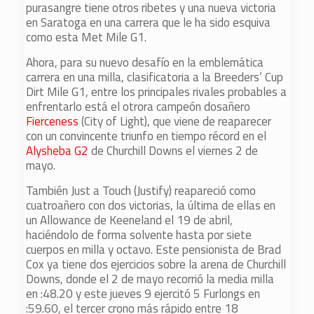
purasangre tiene otros ribetes y una nueva victoria
en Saratoga en una carrera que le ha sido esquiva
como esta Met Mile G1.
Ahora, para su nuevo desafío en la emblemática
carrera en una milla, clasificatoria a la Breeders’ Cup
Dirt Mile G1, entre los principales rivales probables a
enfrentarlo está el otrora campeón dosañero
Fierceness
(City of Light), que viene de reaparecer
con un convincente triunfo en tiempo récord en el
Alysheba G2
de Churchill Downs el viernes 2 de
mayo.
También Just a Touch (Justify) reapareció como
cuatroañero con dos victorias, la última de ellas en
un Allowance de Keeneland el 19 de abril,
haciéndolo de forma solvente hasta por siete
cuerpos en milla y octavo. Este pensionista de Brad
Cox ya tiene dos ejercicios sobre la arena de Churchill
Downs, donde el 2 de mayo recorrió la media milla
en :48.20 y este jueves 9 ejercitó 5 Furlongs en
:59.60, el tercer crono más rápido entre 18