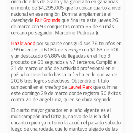
cinco de ellos de Grado y ha generado en ganancias
un monto de $4,295,005 que lo ubican cuarto a nivel
nacional en ese renglón. Domina ampliamente el
meeting
de
Fair Grounds
que finaliza este jueves 26
de marzo con 93 conquistas contra 65 de su más
cercano perseguidor, Marcelino Pedroza Jr.
Hazlewood
por su parte consiguió sus 78 triunfos en
299 intentos, 26.08% de
average
con $1.63 de ROI
y un destacado 64.88% de llegadas en el Top 3
producto de 69 segundos y 47 terceros. Cumplió el
21 de marzo un año de actividad profesional en el
país y ha cosechado hasta la fecha en lo que va de
2026 tres logros selectivos. Obtendrá el título
campeonil en el
meeting
de
Laurel Park
que culmina
este domingo 29 de marzo donde registra 50 éxitos
contra 20 de Angel Cruz, quien se ubica segundo.
El cuarto mayor ganador en el año vigente es el
multicampeón Irad Ortiz Jr., nativo de la isla del
encanto quien ya retomó la acción el pasado sábado
luego de una rodada que lo mantuvo alejado de las