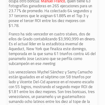
ocupa otro boricua:
Manuel Franco
, quien tiene 63
fotografías ganadoras en 265 ejecuciones para un
23.77% de promedio. Ha colectado 64 segundos y
37 terceros que le asignan 61.88% en el Top 3 y
posee el tercer ROI entre los diez mejores con
$1.78.
Franco ha sido vencedor en cuatro stakes, dos de
ellos de Grado contabilizando $3,990,999 en dinero.
Es el actual líder en la estadística invernal de
Aqueduct, New York que finaliza este domingo,
temporada en la que suma 61 triunfos contra 46 del
panameño Jose Lezcano que se perfila como
subcampeón en ese
meeting
.
Los venezolanos Mychel Sánchez y Samy Camacho
están igualados en el séptimo con 58 triunfos por
lado y Vicente Del-Cid aparece en el noveno escaño
con 55 logros, mostrando el segundo mejor ROI de
$1.81 entre los diez mejores. Son tres boricuas, tres
venezolanos, un panameño y un guatemalteco
sumando ocho latinos entre los diez al tope de la