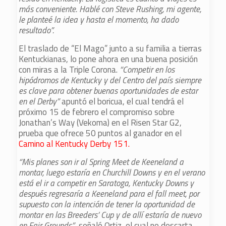
más conveniente. Hablé con Steve Rushing, mi agente,
le planteé la idea y hasta el momento, ha dado
resultado”.
El traslado de “El Mago” junto a su familia a tierras
Kentuckianas, lo pone ahora en una buena posición
con miras a la Triple Corona.
“Competir en los
hipódromos de Kentucky y del Centro del país siempre
es clave para obtener buenas oportunidades de estar
en el Derby”
apuntó el boricua, el cual tendrá el
próximo 15 de febrero el compromiso sobre
Jonathan’s Way (Vekoma) en el Risen Star G2,
prueba que ofrece 50 puntos al ganador en el
Camino al Kentucky Derby 151.
“Mis planes son ir al Spring Meet de Keeneland a
montar, luego estaría en Churchill Downs y en el verano
está el ir a competir en Saratoga, Kentucky Downs y
después regresaría a Keeneland para el fall meet, por
supuesto con la intención de tener la oportunidad de
montar en las Breeders’ Cup y de allí estaría de nuevo
en Fair Grounds”
, señaló Ortiz, el cual no descarta