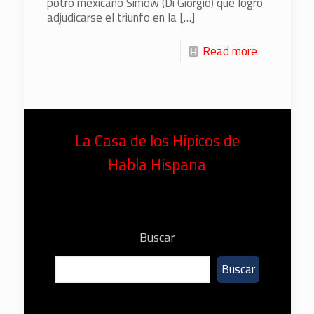
potro mexicano Simow (Di Giorgio) que logró
adjudicarse el triunfo en la
[…]
Read more
La Casa de los Hípicos de
Habla Hispana
Buscar
Buscar