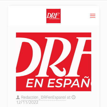
Redaccion_DRFenEspanol
at
12/11/2022