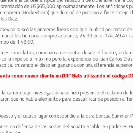
ndiente a la cartelera hípica del sábado 4 de diciembre fue la 
on premiación de US$65,000 aproximadamente. Los anfitriones p
emporera (Hockenheim) que dominó de principio a fin el cotejo cl
los Díaz.
key no buscó las primeras líneas sino que la ubicó por mitad de
marcó los tiempos siempre adelante, 24.99 en el 1/4, 49.47 la 
iempo de 1:48.69.
cipales candidatas, comenzó a descontar desde el fondo y en la e
nco la impulsó al máximo pero la experiencia de Juan Carlos Día
scolta, cruzando el disco en ganancia con una diferencia superior
 cuenta como nuevo cliente en DRF Bets utilizando el código 
a carrera bajo investigación y se hizo presente el reclamo de l
aron que no había elementos para descalificar de posición a Te
uesto y el cuarto lugar correspondió a la otra boricua Summer P.R
ones en defensa de las sedas del Sonata Stable. Su padre es H
o Agustín.