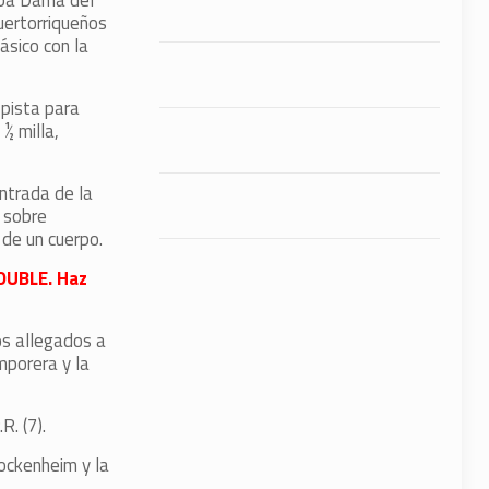
Copa Dama del
uertorriqueños
ásico con la
 pista para
½ milla,
ntrada de la
z sobre
 de un cuerpo.
DOUBLE. Haz
os allegados a
mporera y la
. (7).
ockenheim y la