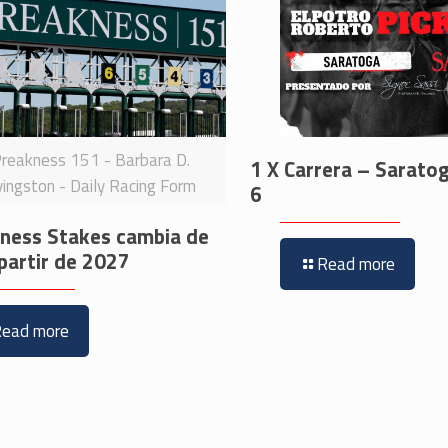
reakness 151 - Barbara D.
1 X Carrera – Sarato
vingston - Daily Racing Form
6
kness Stakes cambia de
partir de 2027
Read more
Read more