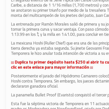
El segundo evento de la Serie Hípica del Caribe correspo
Caribe, a distancia de 1 1/16 millas (1,700 metros) y c
se anotaron su primer triunfo por medio de la tresañera T
monta del multicampeón de los jinetes del patio, Juan Car
La entrenada por Ramón Morales salió de primera y su joc
tomar la primera curva y sacar ventaja. Con paso cómodo 
1:13.99 en los ¾ y la milla en 1:41.00, para concluir en t
La mexicana Hoshi (Ruller Chief) que era una de las prin
tierra derecha ya estaba segunda. Su jinete Geovanni Fra
Temporera le hizo anular toda intención de victoria a su e
::: Duplica tu primer depósito hasta $250 al abrir tu
clic en este enlace para mayor información :::
Posteriormente el jurado del Hipódromo Camarero colocó l
Hoshi contra Temporera. Sin embargo, los jueces dictamin
declararon ganadora oficial.
La panameña Bullet Proof (Evaristo) conquistó el tercer p
Esta fue la séptima victoria de Temporera en 11 actuaci
madre es Moderadora por Newfoundland, criada por Pedr