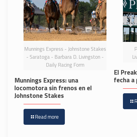
Munnings Express - Johnstone Stakes
P
- Saratoga - Barbara D. Livingston -
Li
Daily Racing Form
El Prea
fecha a 
Munnings Express: una
locomotora sin frenos en el
Johnstone Stakes
Read more