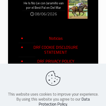
He Is No Lie con Jaramillo van
por el Best Pal en Del Mar
08/06/2026
Noticias
DRF COOKIE DISCLOSURE
STATEMENT
DRF PRIVACY POLICY
This website uses cookies to improve your experience.
©
2026
DRF en Español. All Rights
By using this website you agree to our
Data
Reserved
Protection Policy
.