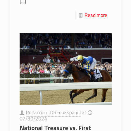
[…]
Read more
Redaccion_DRFenEspanol
at
07/30/2024
National Treasure vs. First