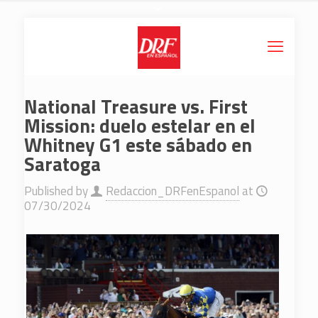
National Treasure vs. First
Mission: duelo estelar en el
Whitney G1 este sábado en
Saratoga
Published by
Redaccion_DRFenEspanol
at
07/30/2024