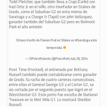
Todd Pletcher, que también lleva a Crupi (Curlin) con
Irad Ortiz Jr. en el sillín, otro triunfador en Stakes de
Grado, como el Suburban G2 en esta misma de
Saratoga y a Charge It (Tapit) con John Velázquez,
ganador también del Suburban G2 pero en Belmont
Park el año anterior.
Octavo triunfo de Flavien Prat en Stakes en
#Saratoga
esta
temporada.
— ElPotroRoberto (@PotroRob)
July 28, 2024
Post Time (Frosted), el entrenado por Brittany
Russell también puede contabilizarse como ganador
de Grado. Su racha de cuatro carreras consecutivas,
entre ellas el General George G3 y el Carter G2, se
vio cortada por el segundo puesto que logró en el
Westchester G3. Este potro fue escolta de National
Treasure en la Met Mile G1. Lo montará Sheldon
Russell.