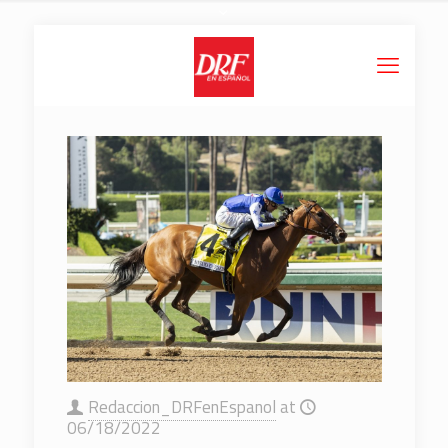
Redaccion_DRFenEspanol
at
06/18/2022