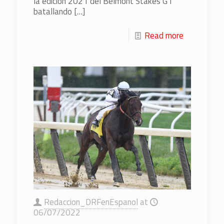
la edición 2021 del Belmont Stakes G1
batallando
[…]
Read more
Redaccion_DRFenEspanol
at
06/07/2022