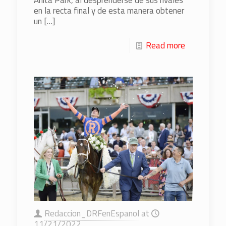
Anita Park, al desprenderse de sus rivales
en la recta final y de esta manera obtener
un
[…]
Read more
Redaccion_DRFenEspanol
at
11/21/2022