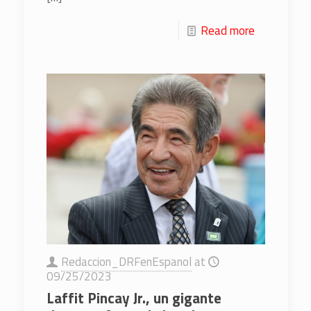
Read more
Redaccion_DRFenEspanol
at
09/25/2023
Laffit Pincay Jr., un gigante