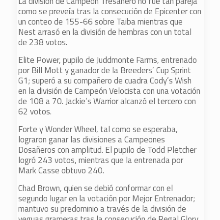
La división de Campeón Tresañero no fue tan pareja
como se preveía tras la consecución de Epicenter con
un conteo de 155-66 sobre Taiba mientras que
Nest arrasó en la división de hembras con un total
de 238 votos.
Elite Power, pupilo de Juddmonte Farms, entrenado
por Bill Mott y ganador de la Breeders’ Cup Sprint
G1; superó a su compañero de cuadra Cody’s Wish
en la división de Campeón Velocista con una votación
de 108 a 70. Jackie’s Warrior alcanzó el tercero con
62 votos.
Forte y Wonder Wheel, tal como se esperaba,
lograron ganar las divisiones a Campeones
Dosañeros con amplitud. El pupilo de Todd Pletcher
logró 243 votos, mientras que la entrenada por
Mark Casse obtuvo 240.
Chad Brown, quien se debió conformar con el
segundo lugar en la votación por Mejor Entrenador;
mantuvo su predominio a través de la división de
yeguas grameras tras la consecución de Regal Glory