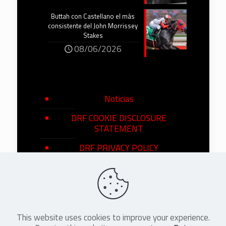
Buttah con Castellano el más
consistente del John Morrissey
Stakes
08/06/2026
Noticias
DRF COOKIE DISCLOSURE
STATEMENT
DRF PRIVACY POLICY
This website uses cookies to improve your experience.
©
2026
DRF en Español. All Rights