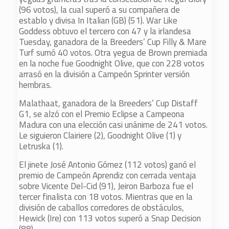
(96 votos), la cual superó a su compañera de
establo y divisa In Italian (GB) (51). War Like
Goddess obtuvo el tercero con 47 y la irlandesa
Tuesday, ganadora de la Breeders’ Cup Filly & Mare
Turf sumó 40 votos. Otra yegua de Brown premiada
en la noche fue Goodnight Olive, que con 228 votos
arrasó en la división a Campeón Sprinter versión
hembras.
Malathaat, ganadora de la Breeders’ Cup Distaff
G1, se alzó con el Premio Eclipse a Campeona
Madura con una elección casi unánime de 241 votos.
Le siguieron Clairiere (2), Goodnight Olive (1) y
Letruska (1).
El jinete José Antonio Gómez (112 votos) ganó el
premio de Campeón Aprendiz con cerrada ventaja
sobre Vicente Del-Cid (91), Jeiron Barboza fue el
tercer finalista con 18 votos. Mientras que en la
división de caballos corredores de obstáculos,
Hewick (Ire) con 113 votos superó a Snap Decision