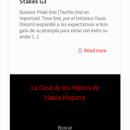
Stakes G3
Nations Pride (Ire) [Teofilo (Ire) en
Important Time (Ire), por el británico Oasis
Dream] respondió a las expectativas e hizo
gala de su jerarquía para iniciar con éxito su
andar
[…]
Read more
La Casa de los Hípicos de
Habla Hispana
Buscar