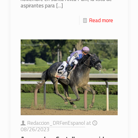
aspirantes para
[…]
Read more
Redaccion_DRFenEspanol
at
08/26/2023