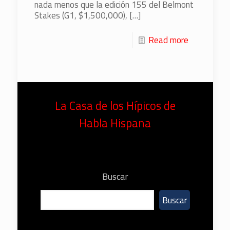
nada menos que la edición 155 del Belmont
Stakes (G1, $1,500,000),
[…]
Read more
La Casa de los Hípicos de
Habla Hispana
Buscar
Buscar