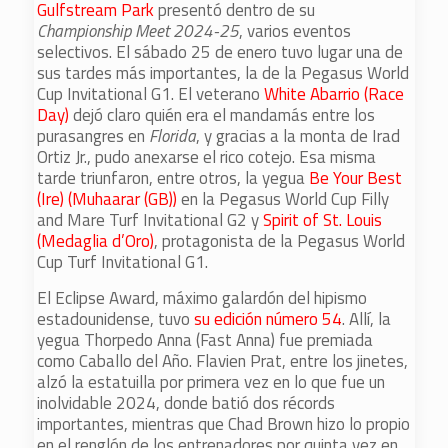
Gulfstream Park
presentó dentro de su
Championship Meet 2024-25
, varios eventos
selectivos. El sábado 25 de enero tuvo lugar una de
sus tardes más importantes, la de la Pegasus World
Cup Invitational G1. El veterano
White Abarrio (Race
Day)
dejó claro quién era el mandamás entre los
purasangres en
Florida
, y gracias a la monta de Irad
Ortiz Jr., pudo anexarse el rico cotejo. Esa misma
tarde triunfaron, entre otros, la yegua
Be Your Best
(Ire) (Muhaarar (GB))
en la Pegasus World Cup Filly
and Mare Turf Invitational G2 y
Spirit of St. Louis
(Medaglia d’Oro)
, protagonista de la Pegasus World
Cup Turf Invitational G1.
El Eclipse Award, máximo galardón del hipismo
estadounidense, tuvo
su edición número 54
. Allí, la
yegua Thorpedo Anna (Fast Anna) fue premiada
como Caballo del Año. Flavien Prat, entre los jinetes,
alzó la estatuilla por primera vez en lo que fue un
inolvidable 2024, donde batió dos récords
importantes, mientras que Chad Brown hizo lo propio
en el renglón de los entrenadores por quinta vez en