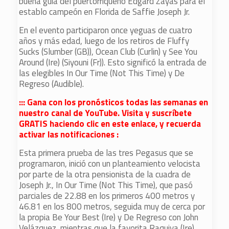
buena guía del puertorriqueño Edgard Zayas para el
establo campeón en Florida de Saffie Joseph Jr.
En el evento participaron once yeguas de cuatro
años y más edad, luego de los retiros de Fluffy
Sucks (Slumber (GB)), Ocean Club (Curlin) y See You
Around (Ire) (Siyouni (Fr)). Esto significó la entrada de
las elegibles In Our Time (Not This Time) y De
Regreso (Audible).
::: Gana con los pronósticos todas las semanas en
nuestro canal de YouTube. Visita y suscríbete
GRATIS haciendo clic en este enlace, y recuerda
activar las notificaciones :
Esta primera prueba de las tres Pegasus que se
programaron, inició con un planteamiento velocista
por parte de la otra pensionista de la cuadra de
Joseph Jr., In Our Time (Not This Time), que pasó
parciales de 22.88 en los primeros 400 metros y
46.81 en los 800 metros, seguida muy de cerca por
la propia Be Your Best (Ire) y De Regreso con John
Velázquez, mientras que la favorita Raquiya (Ire)