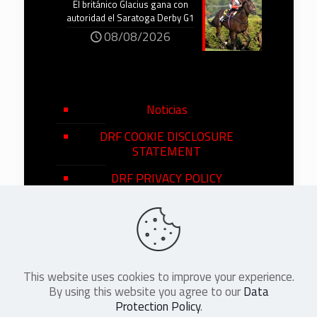
El británico Glacius gana con
autoridad el Saratoga Derby G1
08/08/2026
Noticias
DRF COOKIE DISCLOSURE
STATEMENT
DRF PRIVACY POLICY
This website uses cookies to improve your experience.
©
2026
DRF en Español. All Rights
By using this website you agree to our
Data
Reserved
Protection Policy
.