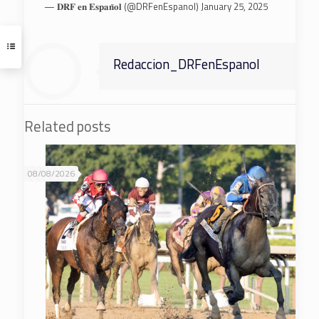
— 𝐃𝐑𝐅 𝐞𝐧 𝐄𝐬𝐩𝐚𝐧̃𝐨𝐥 (@DRFenEspanol)
January 25, 2025
Redaccion_DRFenEspanol
Related posts
08/08/2026