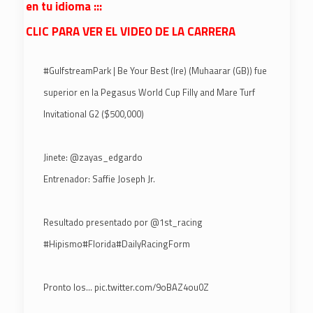
en tu idioma :::
CLIC PARA VER EL VIDEO DE LA CARRERA
#GulfstreamPark
| Be Your Best (Ire) (Muhaarar (GB)) fue
superior en la Pegasus World Cup Filly and Mare Turf
Invitational G2 ($500,000)
Jinete:
@zayas_edgardo
Entrenador: Saffie Joseph Jr.
Resultado presentado por
@1st_racing
#Hipismo
#Florida
#DailyRacingForm
Pronto los…
pic.twitter.com/9oBAZ4ou0Z