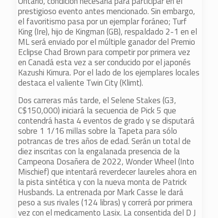
Ontario, condición necesaria para participar en el
prestigioso evento antes mencionado. Sin embargo,
el favoritismo pasa por un ejemplar foráneo; Turf
King (Ire), hijo de Kingman (GB), respaldado 2-1 en el
ML será enviado por el múltiple ganador del Premio
Eclipse Chad Brown para competir por primera vez
en Canadá esta vez a ser conducido por el japonés
Kazushi Kimura. Por el lado de los ejemplares locales
destaca el valiente Twin City (Klimt).
Dos carreras más tarde, el Selene Stakes (G3,
C$150,000) iniciará la secuencia de Pick 5 que
contendrá hasta 4 eventos de grado y se disputará
sobre 1 1/16 millas sobre la Tapeta para sólo
potrancas de tres años de edad. Serán un total de
diez inscritas con la engalanada presencia de la
Campeona Dosañera de 2022, Wonder Wheel (Into
Mischief) que intentará reverdecer laureles ahora en
la pista sintética y con la nueva monta de Patrick
Husbands. La entrenada por Mark Casse le dará
peso a sus rivales (124 libras) y correrá por primera
vez con el medicamento Lasix. La consentida del D J