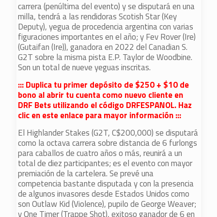
carrera (penúltima del evento) y se disputará en una
milla, tendrá a las rendidoras Scotish Star (Key
Deputy), yegua de procedencia argentina con varias
figuraciones importantes en el año; y Fev Rover (Ire)
(Gutaifan (Ire)), ganadora en 2022 del Canadian S.
G2T sobre la misma pista E.P. Taylor de Woodbine.
Son un total de nueve yeguas inscritas.
::: Duplica tu primer depósito de $250 + $10 de
bono al abrir tu cuenta como nuevo cliente en
DRF Bets utilizando el código DRFESPANOL. Haz
clic en este enlace para mayor información :::
El Highlander Stakes (G2T, C$200,000) se disputará
como la octava carrera sobre distancia de 6 furlongs
para caballos de cuatro años o más, reunirá a un
total de diez participantes; es el evento con mayor
premiación de la cartelera. Se prevé una
competencia bastante disputada y con la presencia
de algunos invasores desde Estados Unidos como
son Outlaw Kid (Violence), pupilo de George Weaver;
y One Timer (Trappe Shot), exitoso ganador de 6 en