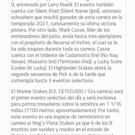
9, entrenado por Larry Rivelli. El evento también
cuenta con Silent Poet (Silent Name (Jpn)), veterano
ochoañero que resultó ganador de esta carrera en la
temporada 2021, curiosamente su última victoria
pistera. Por otro lado, Mark Casse, líder de los
entrenadores del patio, envía hasta tres ejemplares
con el propósito de llevarse el trofeo, el cual se le
ha sido esquivo durante toda su carrera. Casse
cuenta con el tridente de Cadamosto (Ire) (No Nay
Never); Masseto (Ire) (Territories (Ire)); y Lucky Score
(Lookin At Lucky). El Highlander Stakes abrirá la
segunda secuencia de Pick 4 de la tarde que
contempla hasta 3 eventos selectivos.
El Marine Stakes (G3, C$150,000 / 5ta carrera) será
el primer evento selectivo del día y será exclusiva
para potros tresañeros sobre la sintética en 1 1/16
millas (1700 metros aproximadamente). Por tanto,
este evento es una especie de termómetro en
camino al King’s Plate Stakes ya que 6 de los 8
inscritos son nacidos y criados en el estado de