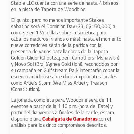
Stable LLC cuenta con una serie de hasta 4 briseos
en la pista de Tapeta de Woodbine.
El quinto, pero no menos importante Stakes
sabatino será el Dominion Day (G3, C$150,000) a
correrse en 1 ⅛ millas sobre la sintética para
caballos maduros (4 años o más); hasta el momento
nueve corredores serán de la partida con la
presencia de varios batalladores de la Tapeta.
Golden Glider (Ghostzapper), Carrothers (Mshawish)
y Novo Sol (Brz) (Agnes Gold (Jpn)), reconocidos por
su campaña en Gulfstream Park intentarán copar la
escena canadiense ante duros exponentes locales
como Artie’s Storm (We Miss Artie) y Treason
(Constitution).
La jornada completa para Woodbine será de 11
eventos a partir de la 1:10 p.m. (hora del Este) y
partir del día viernes a finales de la tarde, estará
disponible una
Cabalgata de Ganadores
con el
análisis para los cinco compromisos descritos.