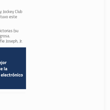
y Jockey Club
 tuvo este
ctorias (su
grosa.
ie Joseph, Jr.