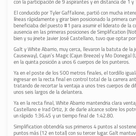
con la participación de 9 aspirantes y en distancia de 1 y 
El conducido por Tyler Gaffalione, partió con mucha inten
líneas rápidamente y girar bien posicionado la primera cu
beneficiaba del puesto #1 para asumir el liderato de la 
ausencia en las primeras posiciones de Simplification (Not 
bien y su jinete Javier José Castellano, tuvo que optar po
Galt y White Abarrio, muy cerca, llevaron la batuta de la
Causeway), Cajun’s Magic (Cajun Breeze) y Mo Donegal (Unc
en la quinta posición a unos 6 cuerpos de los punteros.
Ya en el poste de los 500 metros finales, el tordillo igu
ingresar en la recta final en control total de la carrera 
tratando de recortar la ventaja a unos tres cuerpos de 
unos seis largos de la delantera.
Ya en la recta final, White Abarrio mantendria clara venta
Castellano e Irad Ortiz, Jr. de darle alcance sobre los po
un rápido 1:36.45 y un tiempo final de 1:42.80.
Simplification obtendría sus primeros 4 puntos al sosten
puntos más (12 en total) con su tercer lugar. Galt mantuvo