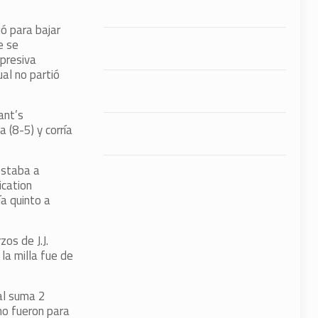
ió para bajar
e se
rpresiva
ual no partió
ant’s
 (8-5) y corría
estaba a
ication
a quinto a
os de J.J.
la milla fue de
al suma 2
imo fueron para