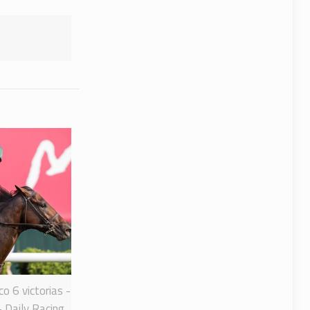
o 6 victorias -
- Daily Racing