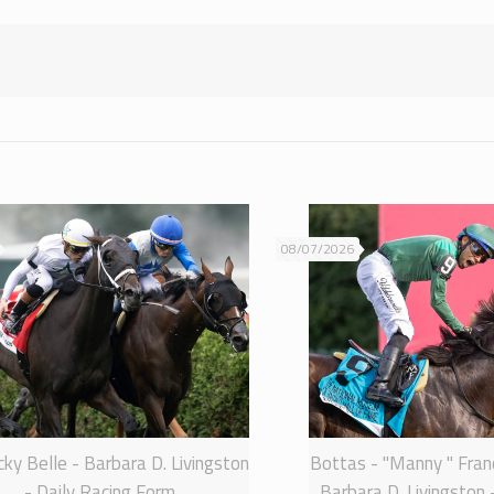
08/07/2026
ky Belle - Barbara D. Livingston
Bottas - "Manny " Franc
- Daily Racing Form
Barbara D. Livingston 