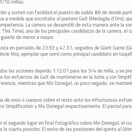
1/16 millas.
ción y sorteó con facilidad el puesto de salida #8 de donde part
rva a medida que escoltaba al puntero Galt (Medaglia d’Oro), qu
competencia. La carrera se desarrolló de esta manera ante la so
This Time), uno de los principales candidatos de la carrera, el c
r guiarlo de menor a mayor.
 justa en parciales de 23.93 y 47.31, seguidos de Giant Game (Gi
le Mo), ejemplar que cerró como principal candidato en taquilla
alaba las acciones dejando 1:12.01 para los 3/4 de milla, y se pr
ante los esfuerzos de Galt de mantenerse en la lucha y con Simplif
diferencia, mientras que Mo Donegal, un poco negado, se mantení
ja de unos 4 cuerpos sobre el resto ante los infructuosos esfuerz
tros Simplification y Mo Donegal respectivamente. El parcial para 
er el segundo lugar en final fotográfico sobre Mo Donegal, el cu
 la cuarta posición. El resto de las posiciones del quinto al últ