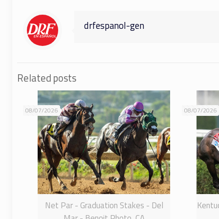
drfespanol-gen
Related posts
08/07/2026
08/07/2026
Net Par - Graduation Stakes - Del
Kentuc
Mar - Benoit Photo, CA