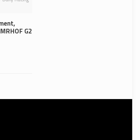
ement,
l NMRHOF G2