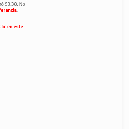
nó $3.38. No
ferencia
,
lic en este