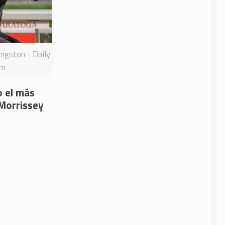
ingston - Daily
rm
o el más
 Morrissey