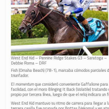
West End Kid – Pennine Ridge Stakes G3 – Saratoga –
Debbie Roma – DRF
Fish (Omaha Beach) (78-1), marcaba cómodos parciales d
triunfador.
El
momentum
que consideró conveniente Gaffalione para 
facilidad, con el moro Blinging It Back (Volatile) tratand
propio por tercera línea, luego de que el reloj indicara un
West End Kid mantuvo su ritmo de carrera para llegar a 
tercera casilla fue ocupada por Bottas (Vekoma) y en atr