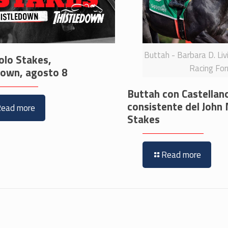
Buttah - Barbara D. Liv
olo Stakes,
Racing Fo
down, agosto 8
Buttah con Castellan
consistente del John
Read more
Stakes
Read more