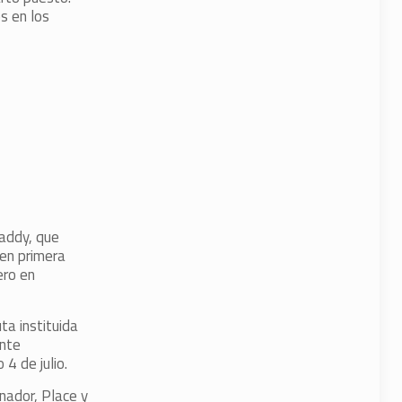
s en los
Daddy, que
en primera
ero en
ta instituida
ante
4 de julio.
nador, Place y