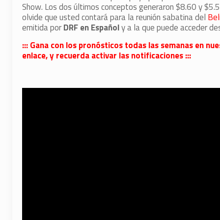
Show. Los dos últimos conceptos generaron $8.60 y $5.52
olvide que usted contará para la reunión sabatina del
Bel
emitida por
DRF en Español
y a la que puede acceder de
::: Gana con los pronósticos todas las semanas en nue
enlace, y recuerda activar las notificaciones :::