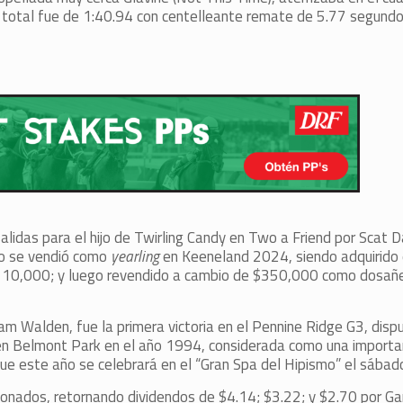
o total fue de 1:40.94 con centelleante remate de 5.77 segundo
o salidas para el hijo de Twirling Candy en Two a Friend por Scat 
 no se vendió como
yearling
en Keeneland 2024, siendo adquirido 
 $110,000; y luego revendido a cambio de $350,000 como dosañ
am Walden, fue la primera victoria en el Pennine Ridge G3, dispu
en Belmont Park en el año 1994, considerada como una import
 este año se celebrará en el “Gran Spa del Hipismo” el sábado 
ionados, retornando dividendos de $4.14; $3.22; y $2.70 por Ga