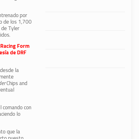
entrenado por
go de los 1,700
 de Tyler
idos.
y Racing Form
esía de DRF
 desde la
damente
der
Chips and
ventual
el comando con
aciendo lo
to que la
arto puesto.