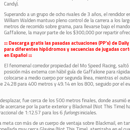
Candy).
Superando a un grupo de ocho rivales de 3 años, el rendidor 
William Walden mantuvo pleno control de la carrera a los lar
metros de recorrido sobre grama, para llevarse bajo el mando
Gaffalione, la mayor parte de los $300,000 por repartir ofrec
::: Descarga gratis las pasadas actuaciones (PP’s) de Dail
para diferentes hipódromos y secuencias de jugadas cort
en Español :::
El fenomenal corredor propiedad del Mo Speed Racing, saltó
posición más externa con hábil guía de Gaffalione para rápi
colocarse a medio cuerpo por segunda línea, mientras el
outsi
e 24.28 para 400 metros y 49.14 en los 800, seguido por el e
desplazar, fue cerca de los 500 metros finales, donde asumió 
o de acercarse por la parte exterior y Blackmail (Not This Time) h
 fraccional de 1:12.57 para los 6
furlongs
iniciales.
la meta con más de un cuerpo de ventaja sobre Blackmail, en tan
opellada muy cerca Glavine (Not This Time), aterrizaba en el cu