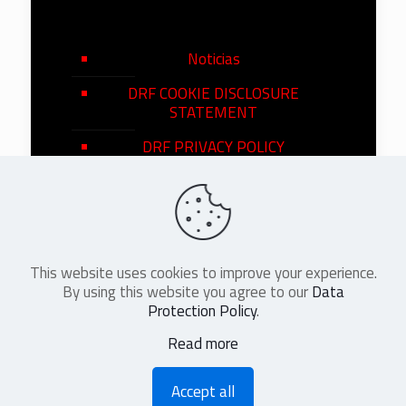
Noticias
DRF COOKIE DISCLOSURE
STATEMENT
DRF PRIVACY POLICY
This website uses cookies to improve your experience.
©
2026
DRF en Español. All Rights
By using this website you agree to our
Data
Reserved
Protection Policy
.
Read more
Accept all