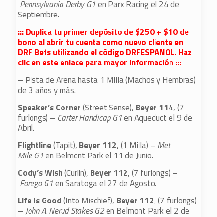
Pennsylvania Derby G1
en Parx Racing el 24 de
Septiembre.
::: Duplica tu primer depósito de $250 + $10 de
bono al abrir tu cuenta como nuevo cliente en
DRF Bets utilizando el código DRFESPANOL. Haz
clic en este enlace para mayor información :::
– Pista de Arena hasta 1 Milla (Machos y Hembras)
de 3 años y más.
Speaker’s Corner
(Street Sense),
Beyer 114
, (7
furlongs) –
Carter Handicap G1
en Aqueduct el 9 de
Abril.
Flightline
(Tapit),
Beyer 112
, (1 Milla) –
Met
Mile G1
en Belmont Park el 11 de Junio.
Cody’s Wish
(Curlin),
Beyer 112
, (7 furlongs) –
Forego G1
en Saratoga el 27 de Agosto.
Life Is Good
(Into Mischief),
Beyer 112
, (7 furlongs)
–
John A. Nerud Stakes G2
en Belmont Park el 2 de