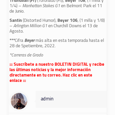
Tribhuvan (Fr)
(Toronado (Fr)),
Beyer 108
, (1 milla y
1/4) –
Manhattan Stakes G1
en Belmont Park el 11
de Junio.
Santin
(Distorted Humor),
Beyer 106
, (1 milla y 1/8)
–
Arlington Million G1
en Churchill Downs el 13 de
Agosto.
***
Cifra
Beyer
más alta en esta temporada hasta el
28 de Spetiembre, 2022.
*Carreras de Grado
::: Suscríbete a nuestro BOLETIN DIGITAL y recibe
las últimas noticias y la mejor información
directamente en tu correo. Haz clic en este
enlace :::
admin