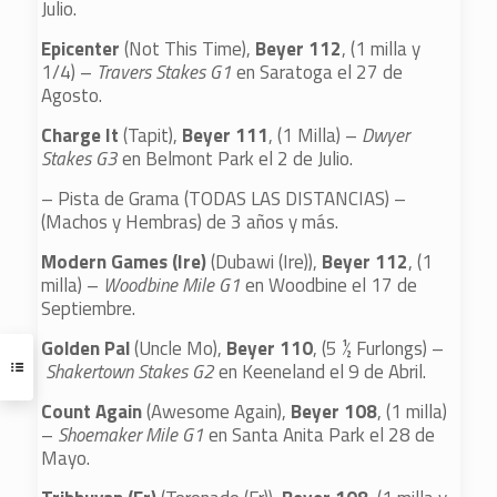
Julio.
Epicenter
(Not This Time),
Beyer 112
, (1 milla y
1/4) –
Travers Stakes G1
en Saratoga el 27 de
Agosto.
Charge It
(Tapit),
Beyer 111
, (1 Milla) –
Dwyer
Stakes G3
en Belmont Park el 2 de Julio.
– Pista de Grama (TODAS LAS DISTANCIAS) –
(Machos y Hembras) de 3 años y más.
Modern Games (Ire)
(Dubawi (Ire)),
Beyer 112
, (1
milla) –
Woodbine Mile G1
en Woodbine el 17 de
Septiembre.
Golden Pal
(Uncle Mo),
Beyer 110
, (5 ½ Furlongs) –
Shakertown Stakes G2
en Keeneland el 9 de Abril.
Count Again
(Awesome Again),
Beyer 108
, (1 milla)
–
Shoemaker Mile G1
en Santa Anita Park el 28 de
Mayo.