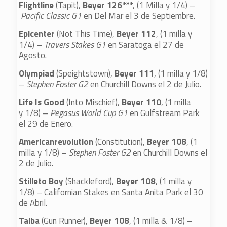
Flightline
(Tapit),
Beyer 126***
, (1 Milla y 1/4) –
Pacific Classic G1
en Del Mar el 3 de Septiembre.
Epicenter
(Not This Time),
Beyer 112
, (1 milla y
1/4) –
Travers Stakes G1
en Saratoga el 27 de
Agosto.
Olympiad
(Speightstown),
Beyer 111
, (1 milla y 1/8)
–
Stephen Foster G2
en Churchill Downs el 2 de Julio.
Life Is Good
(Into Mischief),
Beyer 110
, (1 milla
y 1/8) –
Pegasus World Cup G1
en Gulfstream Park
el 29 de Enero.
Americanrevolution
(Constitution),
Beyer 108
, (1
milla y 1/8) –
Stephen Foster G2
en Churchill Downs el
2 de Julio.
Stilleto Boy
(Shackleford),
Beyer 108
, (1 milla y
1/8) – Californian Stakes en Santa Anita Park el 30
de Abril.
Taiba
(Gun Runner),
Beyer 108
, (1 milla & 1/8) –