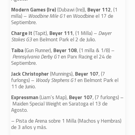
Modern Games (Ire)
(Dubawi (Ire)),
Beyer 112
, (1
milla) –
Woodbine Mile G1
en Woodbine el 17 de
Septiembre.
Charge It
(Tapit),
Beyer 111
, (1 Milla) –
Dwyer
Stakes G3
en Belmont Park el 2 de Julio.
Taiba
(Gun Runner),
Beyer 108
, (1 milla & 1/8) –
Pennsylvania Derby G1
en Parx Racing el 24 de
Septiembre.
Jack Christopher
(Munnings),
Beyer 107
, (7
furlongs) –
Woody Stephens G1
en Belmont Park el
11 de Junio.
Expressman
(Liam’s Map),
Beyer 107
, (7 furlongs) –
Maiden Special Weight en Saratoga el 13 de
Agosto.
– Pista de Arena sobre 1 Milla (Machos y Hembras)
de 3 años y más.