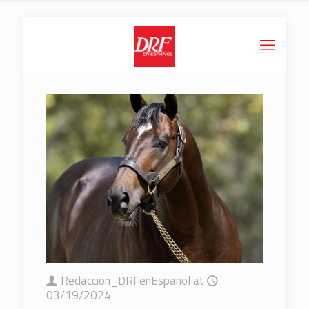
Redaccion_DRFenEspanol
at
03/19/2024