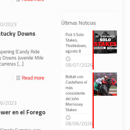
Últimas Noticias
10/2023
entucky Downs
Pick 5 Solo
Stakes,
Thistledown,
Aspening (Candy Ride
agosto 8
ky Downs Juvenile Mile
carreras
[…]
08/07/2026
Buttah con
Read more
Castellano el
más
consistente
del John
26/2023
Morrissey
Stakes
ower en el Forego
08/06/2026