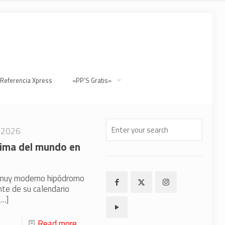
 Referencia Xpress
«PP’S Gratis»
/2026
cima del mundo en
 y muy moderno hipódromo
te de su calendario
…]
Read more