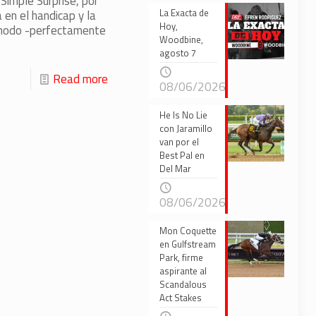
Simple Surprise, por
La Exacta de
en el handicap y la
Hoy,
cómodo -perfectamente
Woodbine,
agosto 7
Read more
08/06/2026
He Is No Lie
con Jaramillo
van por el
Best Pal en
Del Mar
08/06/2026
Mon Coquette
en Gulfstream
Park, firme
aspirante al
Scandalous
Act Stakes