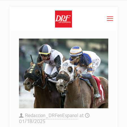
Redaccion_DRFenEspanol
at
01/18/2025