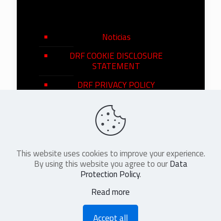
Noticias
DRF COOKIE DISCLOSURE
STATEMENT
DRF PRIVACY POLICY
This website uses cookies to improve your experience.
©
2026
DRF en Español. All Rights
By using this website you agree to our
Data
Reserved
Protection Policy
.
Read more
Accept all