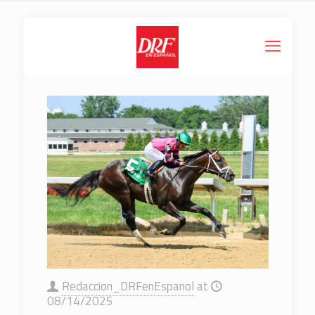
Redaccion_DRFenEspanol
at
08/14/2025