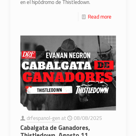
en el hipódromo de Thistledown.
Read more
drfespanol-gen
at
08/08/2025
Cabalgata de Ganadores,
Thistledown, Agosto 11