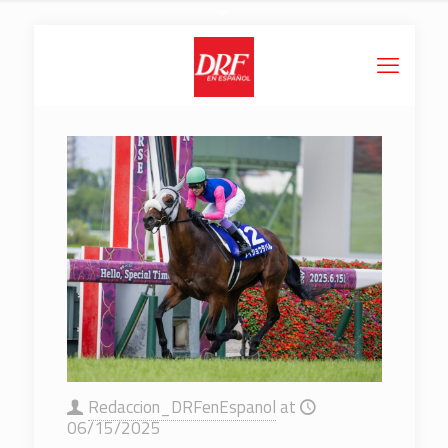
Redaccion_DRFenEspanol
at
06/15/2025