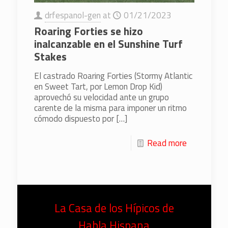
drfespanol-gen
at
01/21/2023
Roaring Forties se hizo
inalcanzable en el Sunshine Turf
Stakes
El castrado Roaring Forties (Stormy Atlantic
en Sweet Tart, por Lemon Drop Kid)
aprovechó su velocidad ante un grupo
carente de la misma para imponer un ritmo
cómodo dispuesto por
[…]
Read more
La Casa de los Hípicos de
Habla Hispana