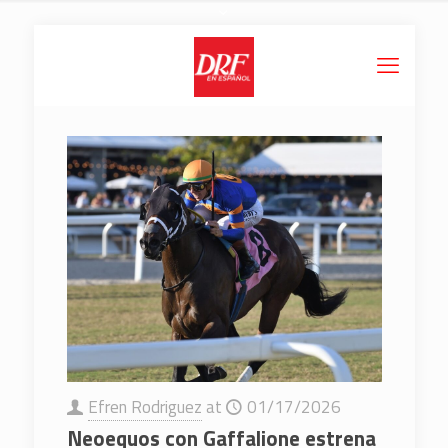
Efren Rodriguez
at
01/17/2026
Neoequos con Gaffalione estrena