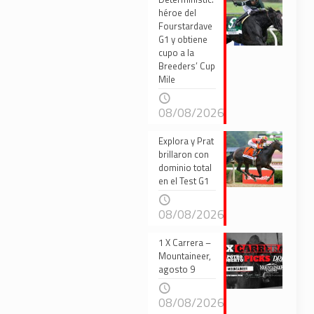
héroe del
Fourstardave
G1 y obtiene
cupo a la
Breeders’ Cup
Mile
08/08/2026
Explora y Prat
brillaron con
dominio total
en el Test G1
08/08/2026
1 X Carrera –
Mountaineer,
agosto 9
08/08/2026