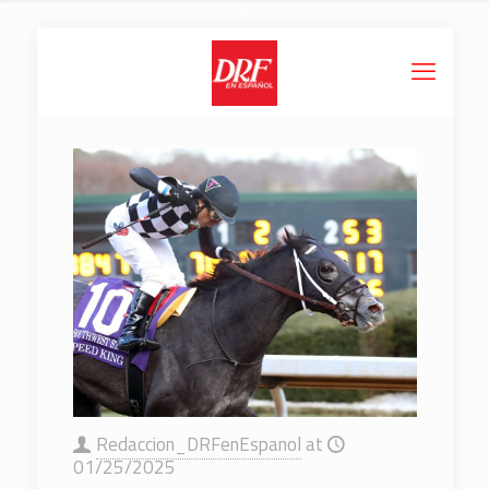
Redaccion_DRFenEspanol
at
01/25/2025