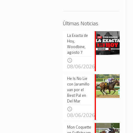
Últimas Noticias
La Exacta de
Hoy,
Woodbine,
agosto 7
08/06/2026
He Is No Lie
con Jaramillo
van por el
Best Pal en
Del Mar
08/06/2026
Mon Coquette
en Gulfstream