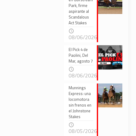
Park, firme
aspirante al
Scandalous
Act Stakes
08/06/2026
El Pick 4 de
Paolini, Del
Mar, agosto 7
08/06/2026
Munnings
Express: una
locomotora
sin frenos en
el Johnstone
Stakes
08/05/2026