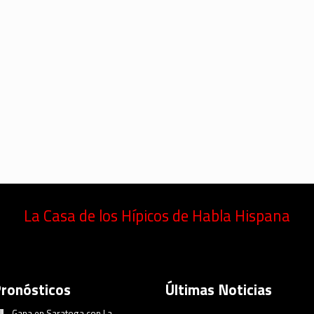
La Casa de los Hípicos de Habla Hispana
Pronósticos
Últimas Noticias
Gana en Saratoga con La