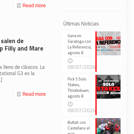
Read more
Últimas Noticias
Gana en
 salen de
Saratoga con
p Filly and Mare
La Referencia,
agosto 8
 lleno de clásicos. La
08/07/2026
tational G3 es la
]
Pick 5 Solo
Stakes,
Thistledown,
Read more
agosto 8
08/07/2026
Buttah con
Castellano el
más