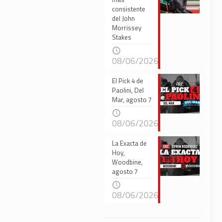
consistente
del John
Morrissey
Stakes
08/06/2026
El Pick 4 de
Paolini, Del
Mar, agosto 7
08/06/2026
La Exacta de
Hoy,
Woodbine,
agosto 7
08/06/2026