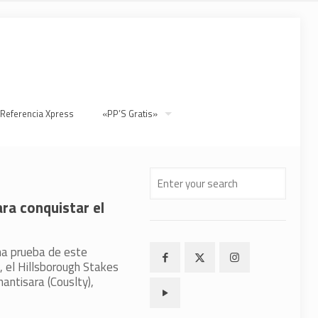
 Referencia Xpress
«PP’S Gratis»
ara conquistar el
na prueba de este
el Hillsborough Stakes
antisara (Couslty),