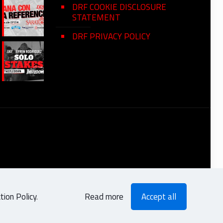
DRF COOKIE DISCLOSURE
STATEMENT
DRF PRIVACY POLICY
ion Policy
.
Read more
Accept all