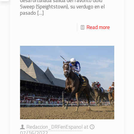
desafortunada salida del favorito Gold
Sweep (Speightstown), su verdugo en el
pasado
[…]
Read more
Redaccion_DRFenEspanol
at
07/16/2022