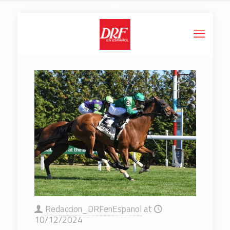
Redaccion_DRFenEspanol
at
10/12/2024