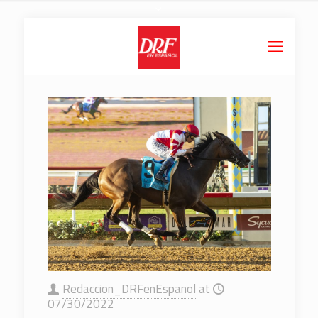
Redaccion_DRFenEspanol
at
07/30/2022