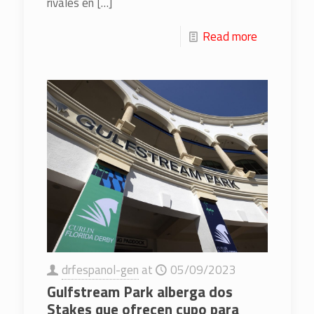
rivales en
[…]
Read more
drfespanol-gen
at
05/09/2023
Gulfstream Park alberga dos
Stakes que ofrecen cupo para