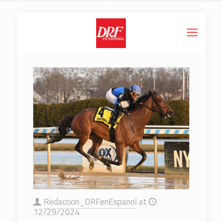
Redaccion_DRFenEspanol
at
12/29/2024