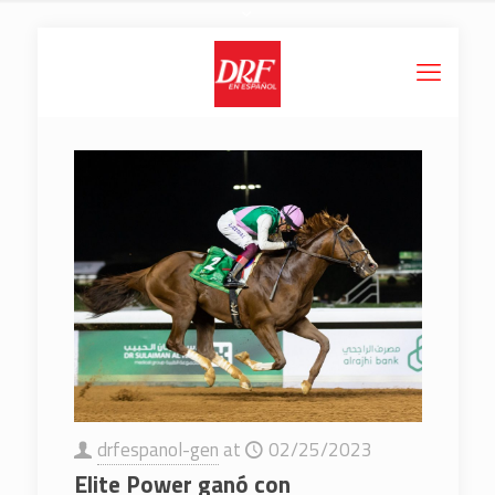
drfespanol-gen
at
02/25/2023
Elite Power ganó con