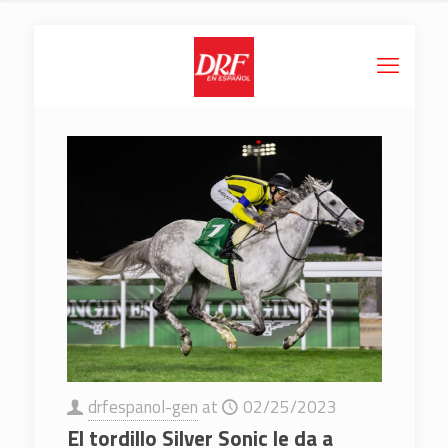
drfespanol-gen
at
02/25/2023
El tordillo Silver Sonic le da a