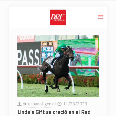
drfespanol-gen
at
11/23/2023
Linda’s Gift se creció en el Red