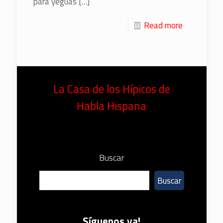
para yeguas
[…]
Read more
La Casa de los Hípicos de
Habla Hispana
Buscar
Buscar
Síguenos ya!