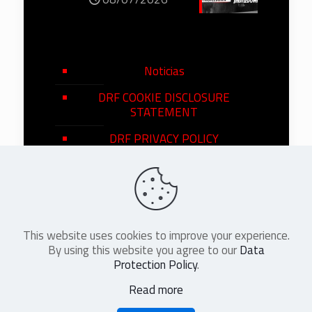
Noticias
DRF COOKIE DISCLOSURE
STATEMENT
DRF PRIVACY POLICY
This website uses cookies to improve your experience.
©
2026
DRF en Español. All Rights
By using this website you agree to our
Data
Reserved
Protection Policy
.
Read more