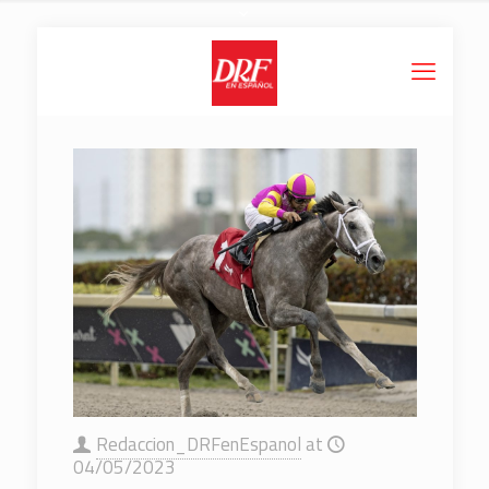
Redaccion_DRFenEspanol
at
04/05/2023